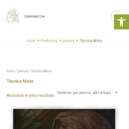
Ir
al
Abrir b
contenido
CARMENMIR.COM
Inicio
Productos
pintura
Técnica Mixta
Inicio
/
pintura
/ Técnica Mixta
Técnica Mixta
Mostrando el único resultado