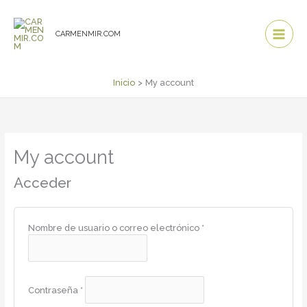
Ir
Monto
Total
al
del
del
contenido
impuesto:
carrito:
CARMENMIR.COM
Inicio
My account
Obligatorio
Obligatorio
Obligatorio
My account
Acceder
Nombre de usuario o correo electrónico
*
Contraseña
*