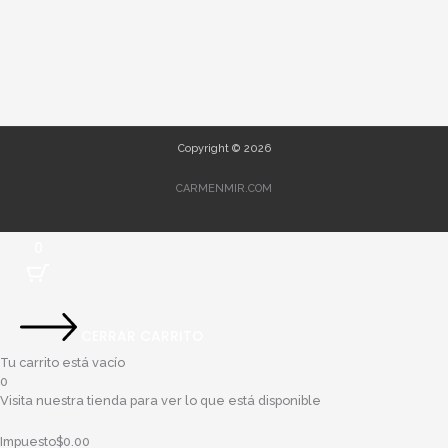
n
A
a
k
p
r
p
t
i
Copyright © 2026
r
CARMENMIR.COM
0
CERRAR CARRITO
Tu carrito está vacío
0
Visita nuestra tienda para ver lo que está disponible
Impuesto
$
0.00