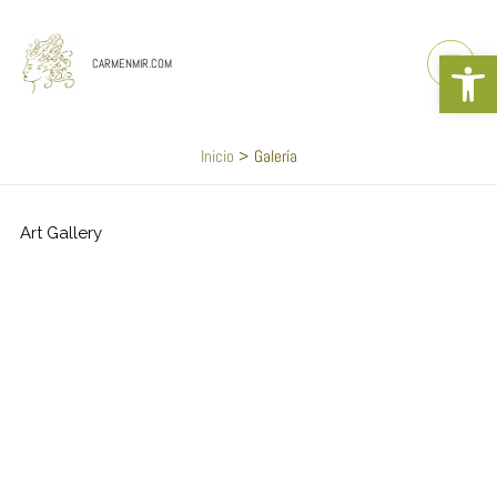
Ir
al
Abrir b
contenido
CARMENMIR.COM
Inicio
Galería
Art Gallery