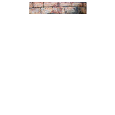
Juegos peligrosos Acrílico y arena sobre lienzo,130 x 97 cm