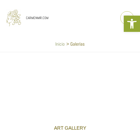
Ir
al
Abrir b
contenido
CARMENMIR.COM
Inicio
Galerías
ART GALLERY