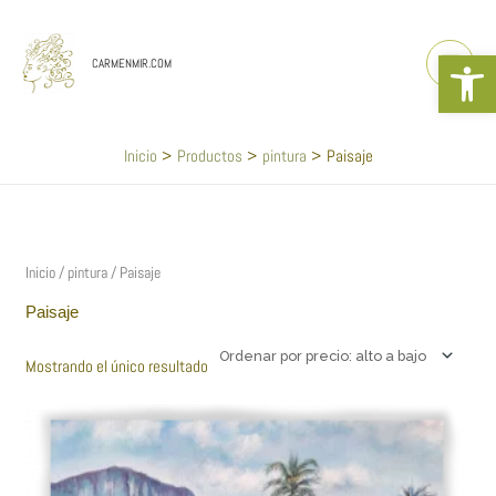
Ir
al
Abrir b
contenido
CARMENMIR.COM
Inicio
Productos
pintura
Paisaje
Inicio
/
pintura
/ Paisaje
Paisaje
Mostrando el único resultado