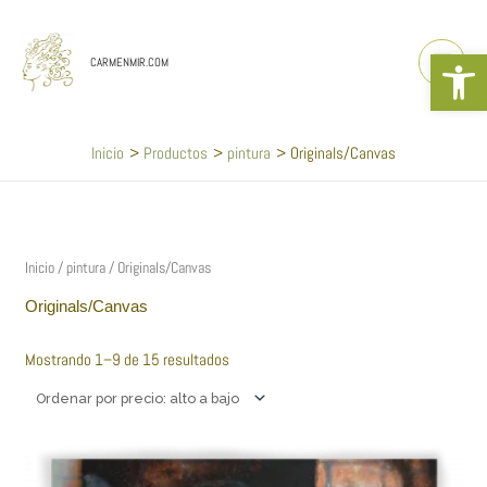
Ir
al
Abrir b
contenido
CARMENMIR.COM
Inicio
Productos
pintura
Originals/Canvas
Ordenado
por
precio:
alto
a
Inicio
/
pintura
/ Originals/Canvas
bajo
Originals/Canvas
Mostrando 1–9 de 15 resultados