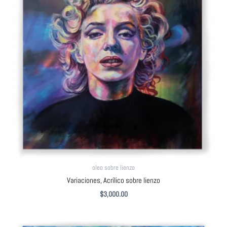
oleo sobre lienzo
Variaciones, Acrílico sobre lienzo
$
3,000.00
El
El