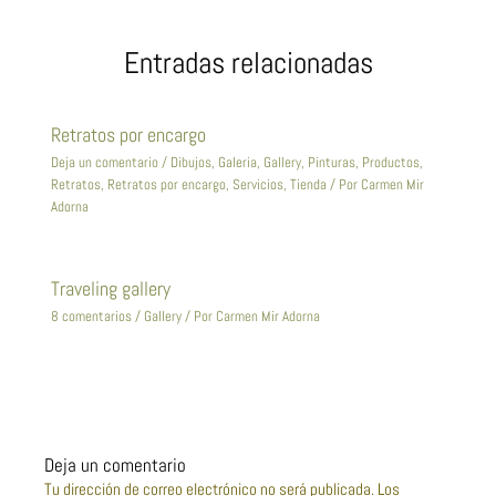
e
b
t
L
s
a
d
o
e
i
A
r
Entradas relacionadas
I
o
r
n
p
t
n
k
k
p
i
Retratos por encargo
r
Deja un comentario
/
Dibujos
,
Galeria
,
Gallery
,
Pinturas
,
Productos
,
Retratos
,
Retratos por encargo
,
Servicios
,
Tienda
/ Por
Carmen Mir
Adorna
Traveling gallery
8 comentarios
/
Gallery
/ Por
Carmen Mir Adorna
Deja un comentario
Tu dirección de correo electrónico no será publicada.
Los