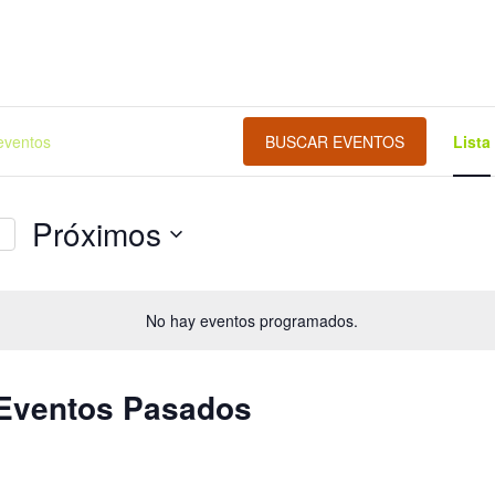
BUSCAR EVENTOS
Lista
Próximos
Selecciona
la
No hay eventos programados.
fecha.
 Eventos Pasados