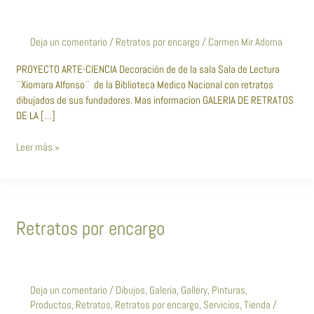
¨Xiomara
Alfonso¨
en
Deja un comentario
/
Retratos por encargo
/
Carmen Mir Adorna
la
Biblioteca
PROYECTO ARTE-CIENCIA Decoración de de la sala Sala de Lectura
Medico
¨Xiomara Alfonso¨ de la Biblioteca Medico Nacional con retratos
Nacional.
dibujados de sus fundadores. Mas informacion GALERIA DE RETRATOS
DE LA […]
Leer más »
Retratos
Retratos por encargo
por
encargo
Deja un comentario
/
Dibujos
,
Galeria
,
Gallery
,
Pinturas
,
Productos
,
Retratos
,
Retratos por encargo
,
Servicios
,
Tienda
/