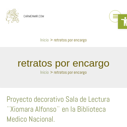
Ir
al
Abr
contenido
CARMENMIR.COM
Inicio
retratos por encargo
retratos por encargo
Inicio
retratos por encargo
Proyecto
Proyecto decorativo Sala de Lectura
decorativo
¨Xiomara Alfonso¨ en la Biblioteca
Sala
de
Medico Nacional.
Lectura